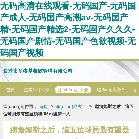
无码高清在线观看-无码国产-无码国
产成人-无码国产高潮av-无码国产
精-无码国产精选2-无码国产久久久-
无码国产剧情-无码国产色欲视频-无
码国产视频
長沙市多麥基餐飲管理有限公司
首頁
企業(yè)簡介
產(chǎn)品大全
聯(lián)系我們
企
>
>
當(dāng)前位置：
首頁
產(chǎn)品大全
繼詹姆斯之后，這五
位球員最有望登頂聯(lián)盟第一人
繼詹姆斯之后，這五位球員最有望登