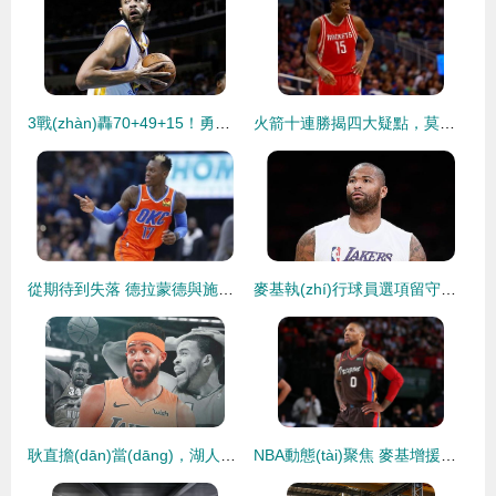
3戰(zhàn)轟70+49+15！勇士棄將進(jìn)化成洛杉磯新王，今夏千萬合同穩(wěn)了
火箭十連勝揭四大疑點，莫雷幸福煩惱浮現(xiàn)，麥基成關(guān)鍵棋子
從期待到失落 德拉蒙德與施羅德在湖人的跌宕之旅
麥基執(zhí)行球員選項留守湖人，考辛斯加盟前景成疑
耿直擔(dān)當(dāng)，湖人兩將賽后主動攬責(zé)，庫茲馬 輸球不需借口
NBA動態(tài)聚焦 麥基增援美國男籃 利拉德辟謠離隊 倫納德去向成疑