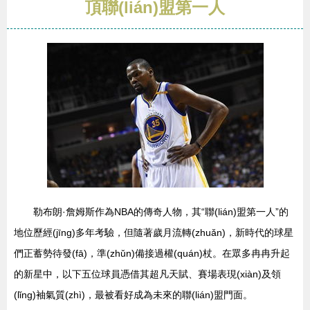
頂聯(lián)盟第一人
勒布朗·詹姆斯作為NBA的傳奇人物，其“聯(lián)盟第一人”的
地位歷經(jīng)多年考驗，但隨著歲月流轉(zhuǎn)，新時代的球星
們正蓄勢待發(fā)，準(zhǔn)備接過權(quán)杖。在眾多冉冉升起
的新星中，以下五位球員憑借其超凡天賦、賽場表現(xiàn)及領
(lǐng)袖氣質(zhì)，最被看好成為未來的聯(lián)盟門面。