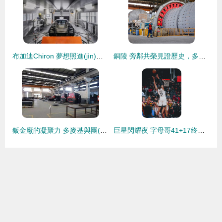
布加迪Chiron 夢想照進(jìn)現(xiàn)實的藝術(shù)品，卻可能永遠(yuǎn)無法擁有
銅陵 旁鄰共榮見證歷史，多麥基描繪未來
鈑金廠的凝聚力 多麥基與團(tuán)隊心齊的力量
巨星閃耀夜 字母哥41+17終結(jié)火箭，麥基21+15大勝綠軍，杜蘭特31+5+6擒鷹