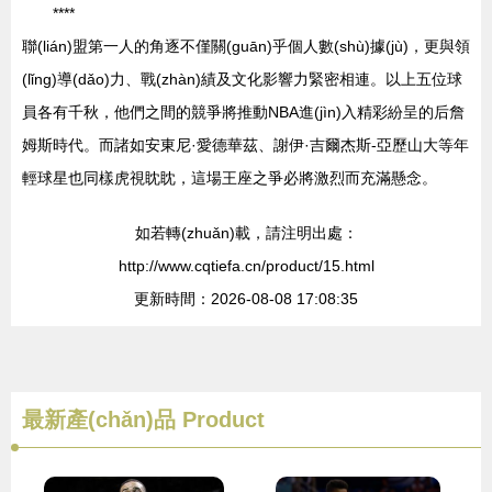
****
聯(lián)盟第一人的角逐不僅關(guān)乎個人數(shù)據(jù)，更與領
(lǐng)導(dǎo)力、戰(zhàn)績及文化影響力緊密相連。以上五位球
員各有千秋，他們之間的競爭將推動NBA進(jìn)入精彩紛呈的后詹
姆斯時代。而諸如安東尼·愛德華茲、謝伊·吉爾杰斯-亞歷山大等年
輕球星也同樣虎視眈眈，這場王座之爭必將激烈而充滿懸念。
如若轉(zhuǎn)載，請注明出處：
http://www.cqtiefa.cn/product/15.html
更新時間：2026-08-08 17:08:35
最新產(chǎn)品
Product