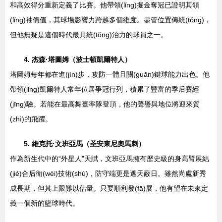
和高效得分重新定義了比賽。他帶領(lǐng)掘金奪冠已證明其領
(lǐng)袖價值，其球場影響力跨越多個維度。盡管位置傳統(tǒng)，
但他無疑是這個時代最具統(tǒng)治力的球員之一。
4. 杰森·塔圖姆（波士頓凱爾特人）
塔圖姆每年都在進(jìn)步，攻防一體且關(guān)鍵球能力出色。他
帶領(lǐng)凱爾特人常年位居爭冠行列，積累了豐富的季后賽經
(jīng)驗。若能在最高舞臺率隊登頂，他的聲譽與地位將迎來質
(zhì)的飛躍。
5. 維克托·文班亞馬（圣安東尼奧馬刺）
作為新生代中的“外星人”天賦，文班亞馬擁有歷史級的身高臂展結
(jié)合后衛(wèi)技術(shù)，防守端更是遮天蔽日。雖然尚處新秀
成長期，但其上限難以估量。只要順利發(fā)展，他有望在未來定
義一個新的籃球時代。