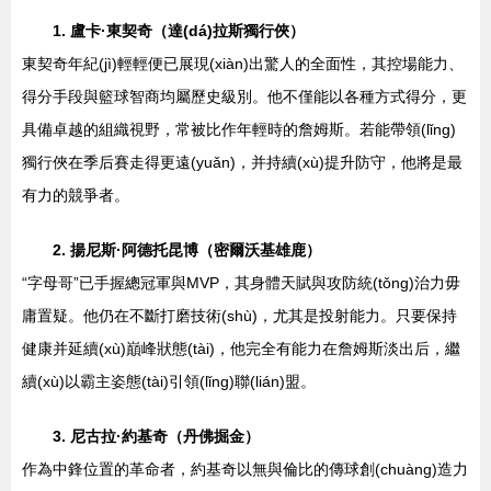
1. 盧卡·東契奇（達(dá)拉斯獨行俠）
東契奇年紀(jì)輕輕便已展現(xiàn)出驚人的全面性，其控場能力、
得分手段與籃球智商均屬歷史級別。他不僅能以各種方式得分，更
具備卓越的組織視野，常被比作年輕時的詹姆斯。若能帶領(lǐng)
獨行俠在季后賽走得更遠(yuǎn)，并持續(xù)提升防守，他將是最
有力的競爭者。
2. 揚尼斯·阿德托昆博（密爾沃基雄鹿）
“字母哥”已手握總冠軍與MVP，其身體天賦與攻防統(tǒng)治力毋
庸置疑。他仍在不斷打磨技術(shù)，尤其是投射能力。只要保持
健康并延續(xù)巔峰狀態(tài)，他完全有能力在詹姆斯淡出后，繼
續(xù)以霸主姿態(tài)引領(lǐng)聯(lián)盟。
3. 尼古拉·約基奇（丹佛掘金）
作為中鋒位置的革命者，約基奇以無與倫比的傳球創(chuàng)造力